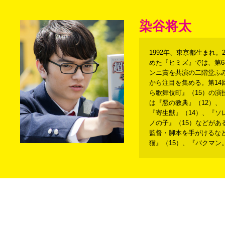
染谷将太
1992年、東京都生まれ。
めた『ヒミズ』では、第
ンニ賞を共演の二階堂ふ
から注目を集める。第14回
ら歌舞伎町』（15）の
は『悪の教典』（12）、『
『寄生獣』（14）、『ソ
ノの子』（15）などがあ
監督・脚本を手がけるな
猫』（15）、『バクマン